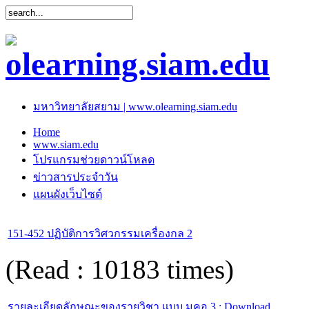
มหาวิทยาลัยสยาม | www.olearning.siam.edu
Home
www.siam.edu
โปรแกรมช่วยดาวน์โหลด
ข่าวสารประจำวัน
แผนผังเว็บไซต์
151-452 ปฏิบัติการวิศวกรรมเครื่องกล 2
(Read : 10183 times)
รายละเอียดลักษณะของรายวิชา แบบ มคอ.3 : Download