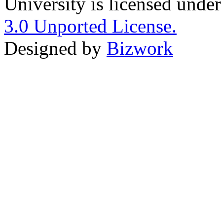
University is licensed unde
3.0 Unported License.
Designed by
Bizwork