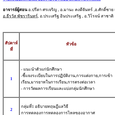
อาจารย์ผู้สอน
อ.ปรีดา ศรเจริญ , อ.มานะ คงดีจันทร์ ,อ.ศักดิ์ชาย
อ.ธีรวัส พัชรารินทร์
, อ.ประเสริฐ อินประเสริฐ , อ.วิโรจน์ สาชาติ
สัปดาห์
หัวข้อ
ที่
- แนะนำตัวแก่นักศึกษา
-ชี้แจงระเบียบในการปฏิบัติงาน,การแต่งกาย,การเข้า
1
เรียน,มารยาทในการเรียน,การตรงต่อเวลา
- การวัดผลการเรียนและแบ่งกลุ่มนักศึกษา
กลุ่มที่1 อธิบายทฤษฎีแลวิธี
2
การทดลองการทดลองการไหลของอากาศ