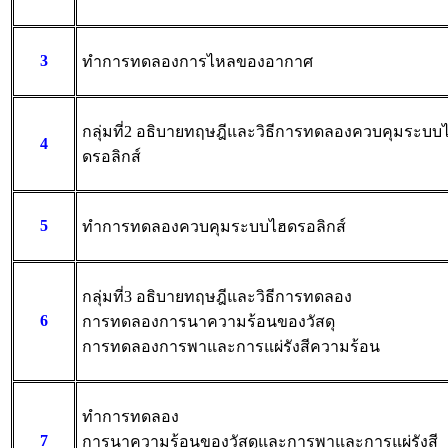
3
ทำการทดลองการไหลของอากาศ
กลุ่มที่2 อธิบายทฤษฎีและวิธีการทดลองควบคุมระบบ
4
ดรอลิกส์
5
ทำการทดลองควบคุมระบบไฮดรอลิกส์
กลุ่มที่3 อธิบายทฤษฎีและวิธีการทดลอง
6
การทดลองการนาความร้อนของวัสดุ
การทดลองการพาและการแผ่รังสีความร้อน
ทำการทดลอง
7
การนาความร้อนของวัสดุและการพาและการแผ่รังสี