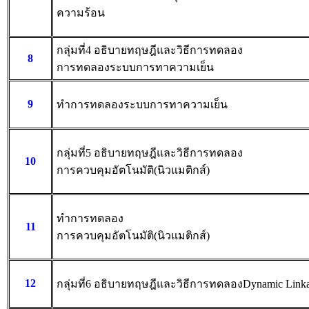
ความร้อน
กลุ่มที่4 อธิบายทฤษฎีและวิธีการทดลอง
8
การทดลองระบบการทาความเย็น
9
ทำการทดลองระบบการทาความเย็น
กลุ่มที่5 อธิบายทฤษฎีและวิธีการทดลอง
10
การควบคุมอัตโนมัติ(นิวแมติกส์)
ทำการทดลอง
11
การควบคุมอัตโนมัติ(นิวแมติกส์)
12
กลุ่มที่6 อธิบายทฤษฎีและวิธีการทดลองDynamic Link