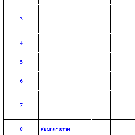
3
4
5
6
7
8
สอบกลางภาค