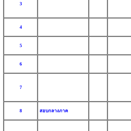
3
4
5
6
7
8
สอบกลางภาค